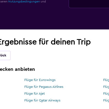
nseren
Nutzungsbedingungen
und
rgebnisse für deinen Trip
lück
trecken anbieten
Flüge für Eurowings
Flüg
Flüge für Pegasus Airlines
Flü
Flüge für Ajet
Flü
Flüge für Qatar Airways
Flü