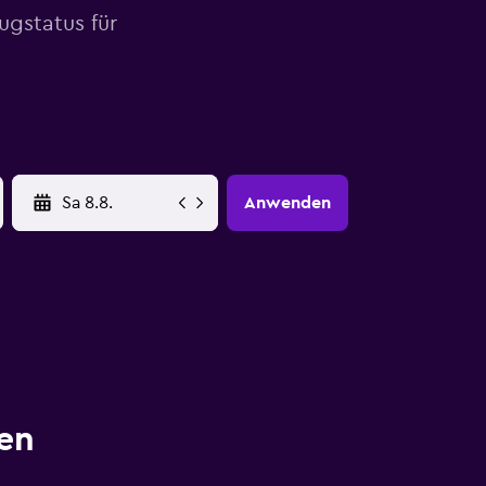
ugstatus für
YYYY-MM-DD
Anwenden
en