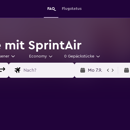
FAQ
Flugstatus
 mit SprintAir
sener
Economy
0 Gepäckstücke
Mo 7.9.