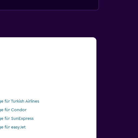
e für Turkish Airlines
ge für Condor
ge für SunExpress
ge für easyJet