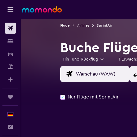
Flüge
Airlines
SprintAir
Flüge
Unterkünfte
Buche Flüge
Mietwagen
Hin- und Rückflug
1 Erwach
Pauschalreisen
Mit KI planen
Nur Flüge mit SprintAir
Trips
Deutsch
Feedback