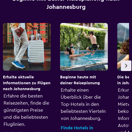
Johannesburg
Erhalte aktuelle
Beginne heute mit
Die be
Informationen zu Flügen
deiner Reiseplanung
in Joha
nach Johannesburg
Erhalte einen
Erkun
Erfahre die besten
Überblick über die
Johan
Reisezeiten, finde die
Top-Hotels in den
Mietw
günstigsten Preise
beliebtesten Vierteln
bekom
und die beliebtesten
von Johannesburg.
Inform
Fluglinien.
Autov
Finde Hotels in