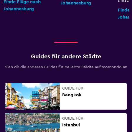
und An
Finde Flüge nach
Johannesburg
Johannesburg
Finde
Johan
Guides für andere Städte
Sieh dir die anderen Guides für beliebte Städte auf momondo an
GUIDE FÜR
Bangkok
GUIDE FÜR
Istanbul