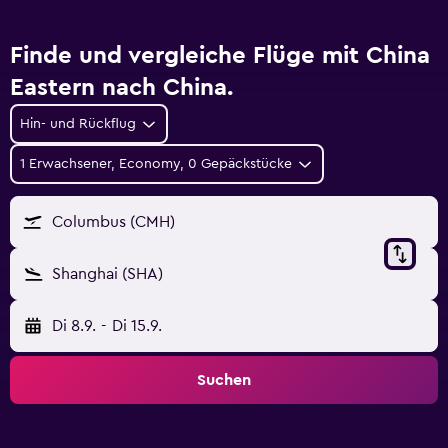
Finde und vergleiche Flüge mit China
Eastern nach China.
Hin- und Rückflug
1 Erwachsener, Economy, 0 Gepäckstücke
Columbus (CMH)
Shanghai (SHA)
20
25
24
23
22
10
21
19
18
17
16
15
14
13
12
11
9
8
7
6
5
4
3
2
Di 8.9.
-
Di 15.9.
Suchen