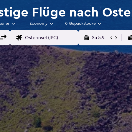
tige Flüge nach Oster
sener
Economy
0 Gepäckstücke
Sa 5.9.