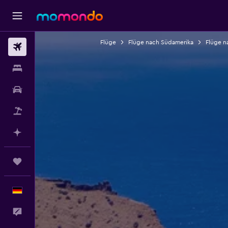
Flüge
Flüge nach Südamerika
Flüge n
Flüge
Unterkünfte
Mietwagen
Pauschalreisen
Mit KI planen
Trips
Deutsch
Feedback