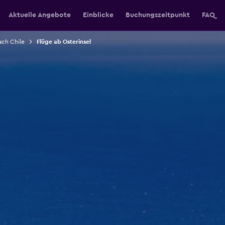
Aktuelle Angebote
Einblicke
Buchungszeitpunkt
FAQ
ach Chile
Flüge ab Osterinsel