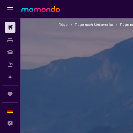
Flüge
Flüge nach Südamerika
Flüge n
Flüge
Unterkünfte
Mietwagen
Pauschalreisen
Mit KI planen
Trips
Deutsch
Feedback