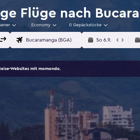
ge Flüge nach Bucar
sener
Economy
0 Gepäckstücke
So 6.9.
Reise-Websites mit momondo.