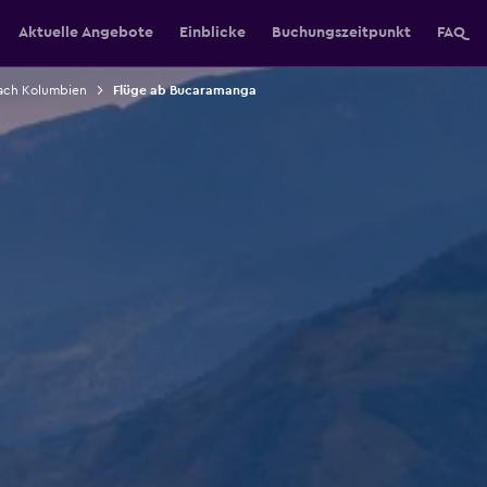
Aktuelle Angebote
Einblicke
Buchungszeitpunkt
FAQ
ach Kolumbien
Flüge ab Bucaramanga