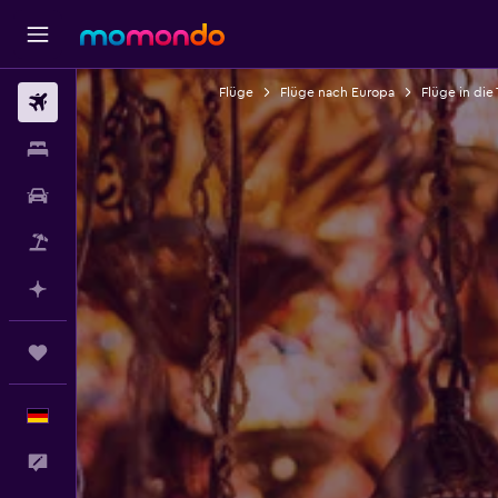
Flüge
Flüge nach Europa
Flüge in die 
Flüge
Unterkünfte
Mietwagen
Pauschalreisen
Mit KI planen
Trips
Deutsch
Feedback