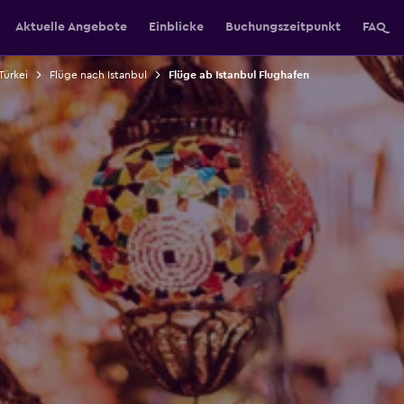
Aktuelle Angebote
Einblicke
Buchungszeitpunkt
FAQ
Türkei
Flüge nach Istanbul
Flüge ab Istanbul Flughafen