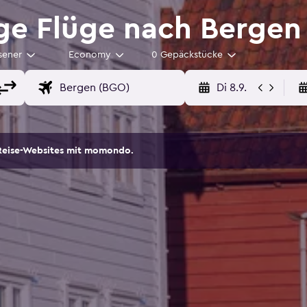
ge Flüge nach Bergen
sener
Economy
0 Gepäckstücke
Di 8.9.
Reise-Websites mit momondo.