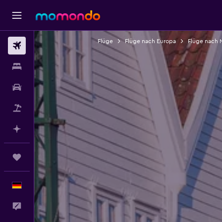
Flüge
Flüge nach Europa
Flüge nach
Flüge
Unterkünfte
Mietwagen
Pauschalreisen
Mit KI planen
Trips
Deutsch
Feedback