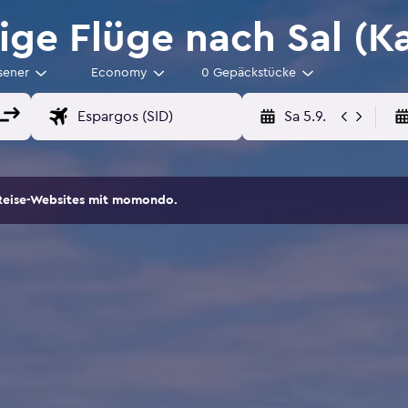
ge Flüge nach Sal (K
sener
Economy
0 Gepäckstücke
Sa 5.9.
Reise-Websites mit momondo.