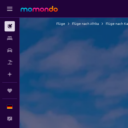
Flüge
Flüge nach Afrika
Flüge nach K
Flüge
Unterkünfte
Mietwagen
Pauschalreisen
Mit KI planen
Trips
Deutsch
Feedback