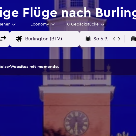
ge Flüge nach Burlin
sener
Economy
0 Gepäckstücke
So 6.9.
Reise-Websites mit momondo.