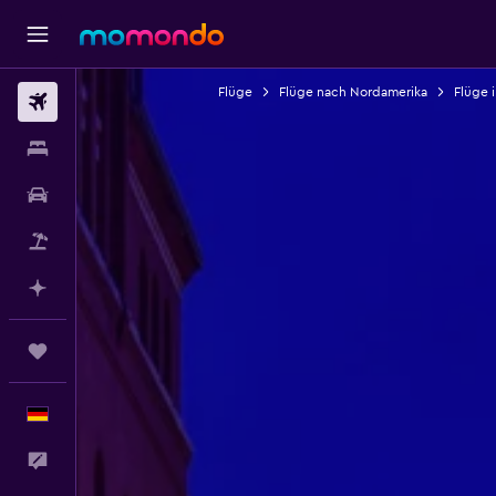
Flüge
Flüge nach Nordamerika
Flüge 
Flüge
Unterkünfte
Mietwagen
Pauschalreisen
Mit KI planen
Trips
Deutsch
Feedback