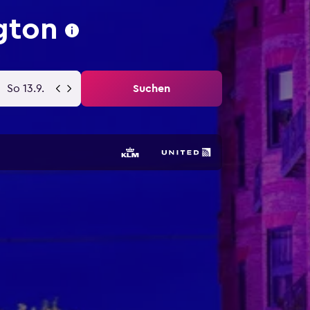
gton
So 13.9.
Suchen