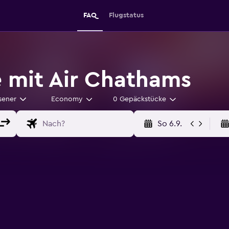
FAQ
Flugstatus
 mit Air Chathams
sener
Economy
0 Gepäckstücke
So 6.9.