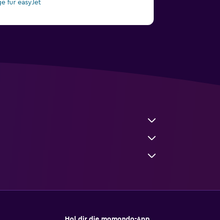
ge für easyJet
Hol dir die momondo-App