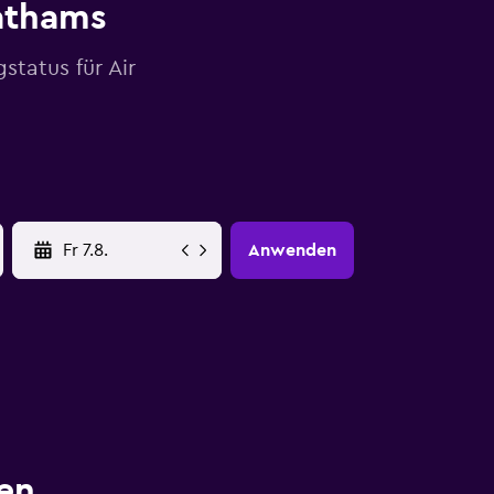
hathams
tatus für Air
YYYY-MM-DD
Anwenden
en