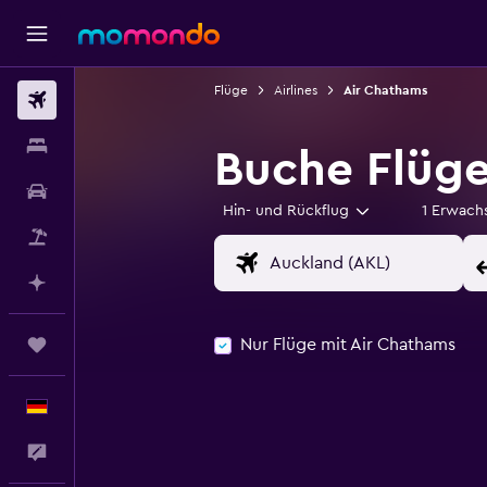
Flüge
Airlines
Air Chathams
Flüge
Unterkünfte
Buche Flüge
Mietwagen
Hin- und Rückflug
1 Erwach
Pauschalreisen
Mit KI planen
Nur Flüge mit Air Chathams
Trips
Deutsch
Feedback