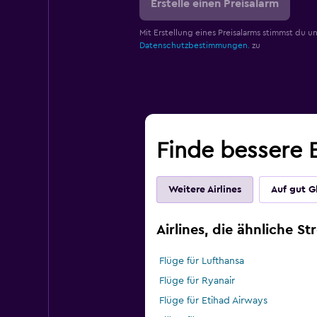
Erstelle einen Preisalarm
Mit Erstellung eines Preisalarms stimmst du u
Datenschutzbestimmungen.
zu
Finde bessere E
Weitere Airlines
Auf gut G
Airlines, die ähnliche S
Flüge für Lufthansa
Flüge für Ryanair
Flüge für Etihad Airways