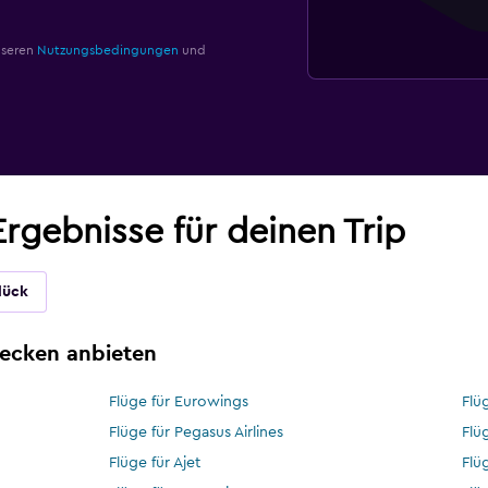
nseren
Nutzungsbedingungen
und
rgebnisse für deinen Trip
lück
trecken anbieten
Flüge für Eurowings
Flüg
Flüge für Pegasus Airlines
Flü
Flüge für Ajet
Flü