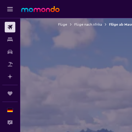
Flüge
Flüge nach Afrika
Flüge ab Maur
Flüge
Unterkünfte
Mietwagen
Pauschalreisen
Mit KI planen
Trips
Deutsch
Feedback