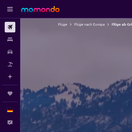
Flüge
Flüge nach Europa
Flüge ab Gr
Flüge
Unterkünfte
Mietwagen
Pauschalreisen
Mit KI planen
Trips
Deutsch
Feedback