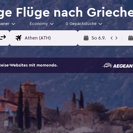
e Flüge nach Griech
sener
Economy
0 Gepäckstücke
So 6.9.
Reise-Websites mit momondo.