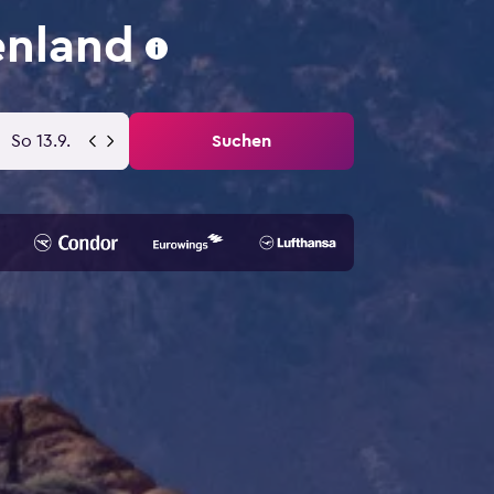
enland
So 13.9.
Suchen